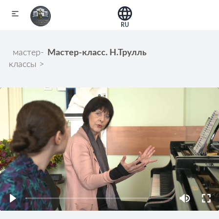
RU
мастер-
Мастер-класс. Н.Трулль
классы
>