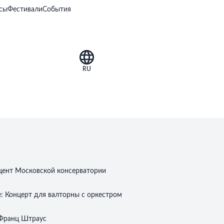
сы
Фестивали
События
RU
ент Московской консерватории
е:
Концерт для валторны с оркестром
Франц Штраус