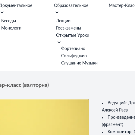
Документальное
Образовательное
Мастер-Клас
Беседы
Лекции
Монологи
Госэкзамены
Открытые Уроки
Фортепиано
Сольфеджио
Слушание Музыки
р-класс (валторна)
Ведущий:
Доц
Алексей Раев
Произведени
(фрагмент)
Композитор: