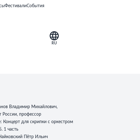
сы
Фестивали
События
RU
анов Владимир Михайлович,
т России, профессор
е:
Концерт для скрипки с оркестром
5. 1 часть
Чайковский Пётр Ильич