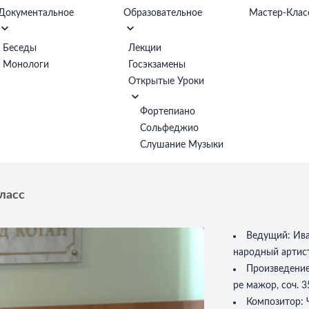
Документальное
Образовательное
Мастер-Клас
Беседы
Лекции
Монологи
Госэкзамены
Открытые Уроки
Фортепиано
Сольфеджио
Слушание Музыки
ласс
Ведущий:
Ив
народный артис
Произведени
ре мажор, соч. 3
Композитор: