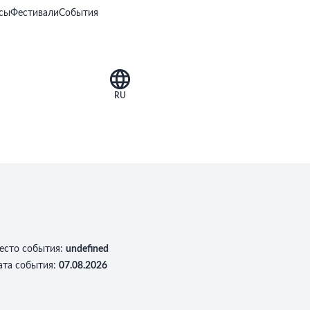
сы
Фестивали
События
RU
есто события
:
undefined
ата события
:
07.08.2026