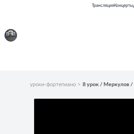
Трансляция
Концерты
уроки-фортепиано
>
8 урок / Меркулов /