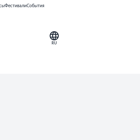
сы
Фестивали
События
RU