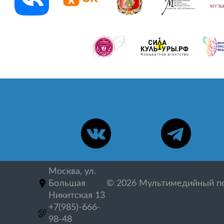
Москва, ул.
Большая
©
2026
Мультимедийный по
Никитская 13
+7(985)-666-
98-48